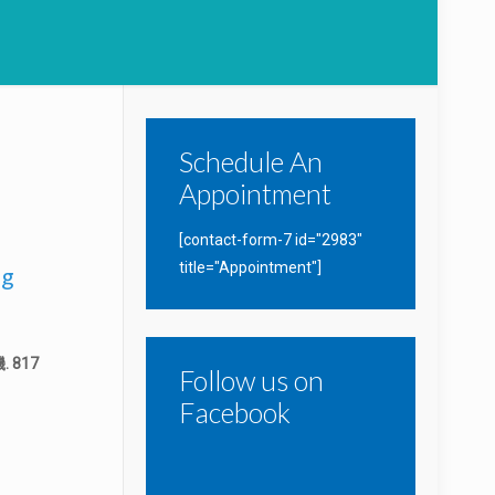
Schedule An
Appointment
[contact-form-7 id="2983"
title="Appointment"]
g
. 817
Follow us on
Facebook